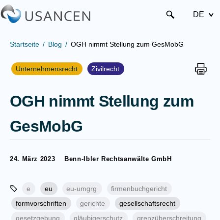
DE
Startseite
Blog
OGH nimmt Stellung zum GesMobG
Unternehmensrecht
Zivilrecht
OGH nimmt Stellung zum
GesMobG
24. März 2023
Benn-Ibler Rechtsanwälte GmbH
e
eu
eu-umgrg
firmenbuchgericht
formvorschriften
gerichte
gesellschaftsrecht
gesetzgebung
gläubigerschutz
grenzüberschreitung