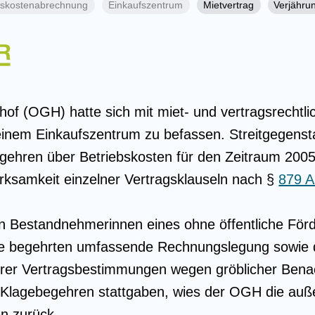
bskostenabrechnung
Einkaufszentrum
Mietvertrag
Verjähru
hof (OGH) hatte sich mit miet- und vertragsrechtl
nem Einkaufszentrum zu befassen. Streitgegens
hren über Betriebskosten für den Zeitraum 2005 
irksamkeit einzelner Vertragsklauseln nach §
879 
n Bestandnehmerinnen eines ohne öffentliche Förd
e begehrten umfassende Rechnungslegung sowie di
rer Vertragsbestimmungen wegen gröblicher Bena
 Klagebegehren stattgaben, wies der OGH die auße
en zurück.