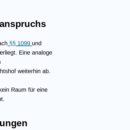
sanspruchs
ach
§§ 1099
und
erliegt. Eine analoge
m
tshof weiterhin ab.
kein Raum für eine
t.
nungen