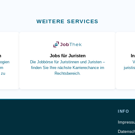
WEITERE SERVICES
 Tab)
(öffnet in neuem Tab)
n
Jobs für Juristen
I
ogien
Die Jobbörse für Juristinnen und Juristen –
V
um
finden Sie Ihre nächste Karrierechance im
jurist
 zu
Rechtsbereich.
INFO
Impress
Datensch