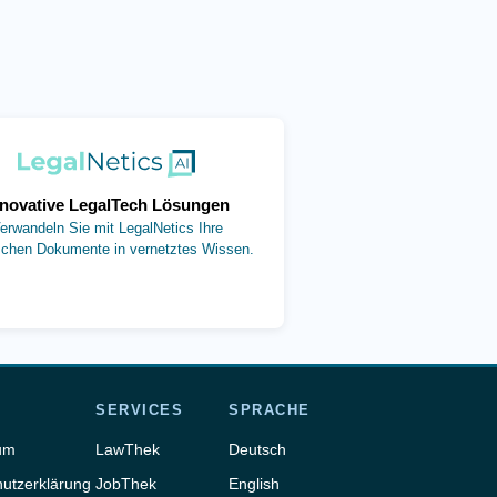
(öffnet in neuem Tab)
nnovative LegalTech Lösungen
erwandeln Sie mit LegalNetics Ihre
ischen Dokumente in vernetztes Wissen.
SERVICES
SPRACHE
um
LawThek
Deutsch
utzerklärung
JobThek
English