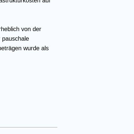
astrukturkosten auf
rheblich von der
er pauschale
eträgen wurde als