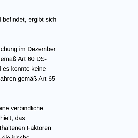
befindet, ergibt sich
rsuchung im Dezember
 gemäß Art 60 DS-
d es konnte keine
rfahren gemäß Art 65
ne verbindliche
ielt, das
thaltenen Faktoren
die irische