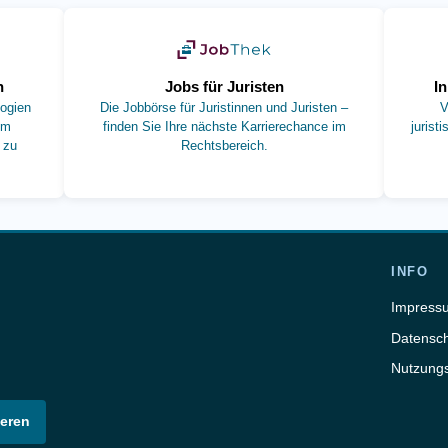
 Tab)
(öffnet in neuem Tab)
n
Jobs für Juristen
I
ogien
Die Jobbörse für Juristinnen und Juristen –
V
um
finden Sie Ihre nächste Karrierechance im
jurist
 zu
Rechtsbereich.
INFO
Impress
Datensch
Nutzung
eren