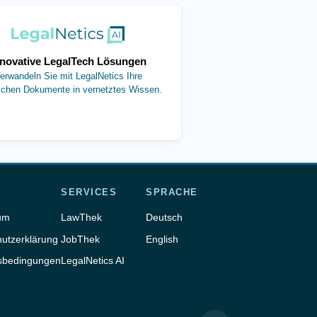
(öffnet in neuem Tab)
nnovative LegalTech Lösungen
erwandeln Sie mit LegalNetics Ihre
ischen Dokumente in vernetztes Wissen.
SERVICES
SPRACHE
um
LawThek
Deutsch
utzerklärung
JobThek
English
sbedingungen
LegalNetics AI