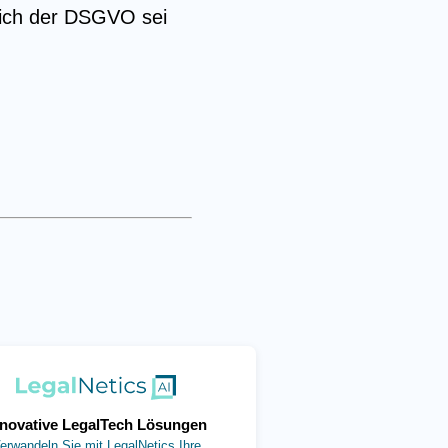
eich der DSGVO sei
(öffnet in neuem Tab)
nnovative LegalTech Lösungen
erwandeln Sie mit LegalNetics Ihre