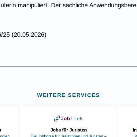
uferin manipuliert. Der sachliche Anwendungsber
/25 (20.05.2026)
WEITERE SERVICES
 Tab)
(öffnet in neuem Tab)
n
Jobs für Juristen
I
ogien
Die Jobbörse für Juristinnen und Juristen –
V