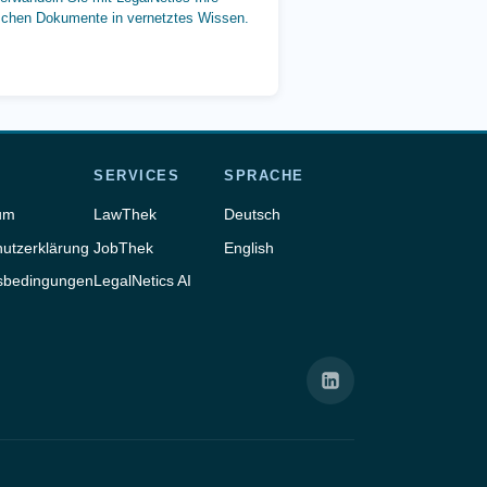
ischen Dokumente in vernetztes Wissen.
SERVICES
SPRACHE
um
LawThek
Deutsch
utzerklärung
JobThek
English
sbedingungen
LegalNetics AI