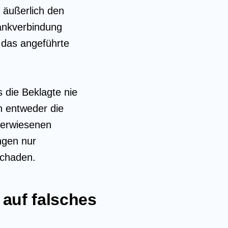
 äußerlich den
Bankverbindung
 das angeführte
s die Beklagte nie
n entweder die
berwiesenen
ngen nur
Schaden.
auf falsches