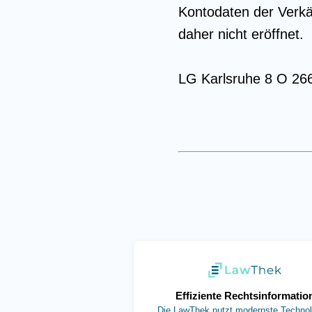
Kontodaten der Verkä
daher nicht eröffnet.
LG Karlsruhe 8 O 266
(öffnet in neuem
Effiziente Rechtsinformatio
Die LawThek nutzt modernste Technol