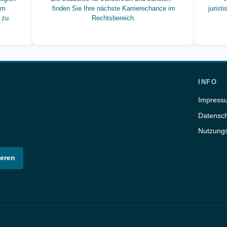
um
finden Sie Ihre nächste Karrierechance im
jurist
 zu
Rechtsbereich.
INFO
Impress
Datensch
Nutzung
eren